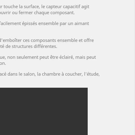
r touche la surface, le capteur capacitif agit
ouvrir ou fermer chaque composant.
facilement épissés ensemble par un aimant
'emboîter ces composants ensemble et offre
té de structures différentes.
e, non seulement peut être éclairé, mais peut
on.
lacé dans le salon, la chambre à coucher, l'étude,